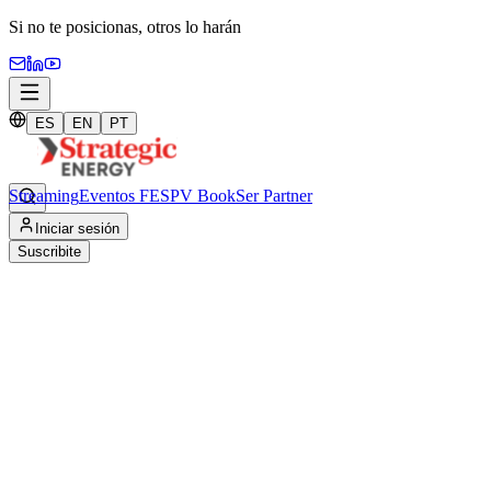
Si no te posicionas,
otros lo harán
ES
EN
PT
Streaming
Eventos FES
PV Book
Ser Partner
Home
/
Iniciar sesión
Nosotros
Suscribite